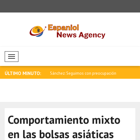
Mobil Menü
ÚLTIMO MINUTO:
eguimos con preocupación
Tensión fronteriza entre España e Italia..
China pide
educac..
Comportamiento mixto
en las bolsas asiáticas