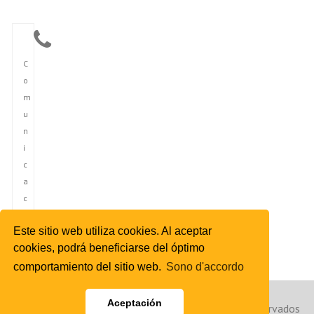
C
o
m
u
n
i
c
a
c
i
Este sitio web utiliza cookies. Al aceptar
ó
cookies, podrá beneficiarse del óptimo
n
comportamiento del sitio web.
Sono d'accordo
Aceptación
Copyright © 2023 Agencia de Noticias de España. Reservados