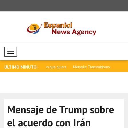
Mobil Menü
ÚLTIMO MINUTO:
 no es alguien que quiera
Metsola: Transmitiremos nuestra
Sánchez: 
cultura ..
los i..
Mensaje de Trump sobre
el acuerdo con Irán