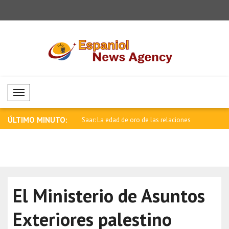
Mobil Menü
ÚLTIMO MINUTO:
negativa en los mercados de
Saar: La edad de oro de las relaciones
Tendencia 
e..
di..
El Ministerio de Asuntos
Exteriores palestino