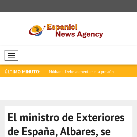
Mobil Menü
ÚLTIMO MINUTO:
ebe aumentarse la presión
Zelenski: La defensa aérea de Rusia
Anand felic
está..
Rela..
El ministro de Exteriores
de España, Albares, se