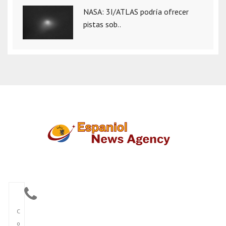
NASA: 3I/ATLAS podría ofrecer
pistas sob..
C
o