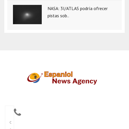
NASA: 3I/ATLAS podría ofrecer
pistas sob..
C