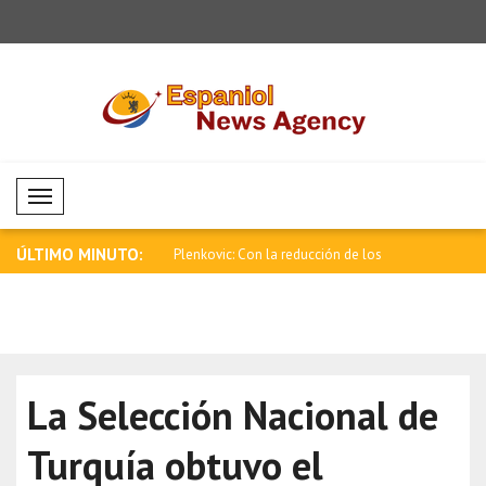
Mobil Menü
ÚLTIMO MINUTO:
Con la reducción de los
OMS: El enfoque comunitario apoya la
Primer min
sal..
Luxon: ..
La Selección Nacional de
Turquía obtuvo el