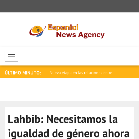
Mobil Menü
ÚLTIMO MINUTO:
 al Senado a aprobar la
Nueva etapa en las relaciones entre
Ataque arm
Cana..
Tailandi..
Lahbib: Necesitamos la
igualdad de género ahora