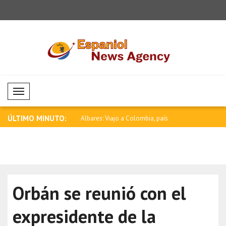
Mobil Menü
ÚLTIMO MINUTO:
a debe poner fin a los
Albares: Viajo a Colombia, país
Rubio: Est
hermano ..
E..
Orbán se reunió con el
expresidente de la