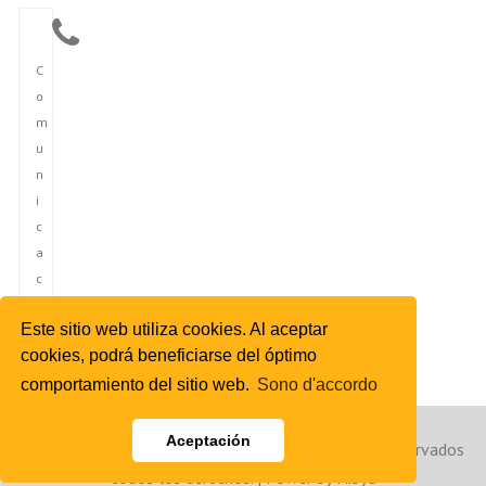
C
o
m
u
n
i
c
a
c
i
Este sitio web utiliza cookies. Al aceptar
ó
cookies, podrá beneficiarse del óptimo
n
comportamiento del sitio web.
Sono d'accordo
Aceptación
Copyright © 2023 Agencia de Noticias de España. Reservados
todos los derechos. | Power by Hibya