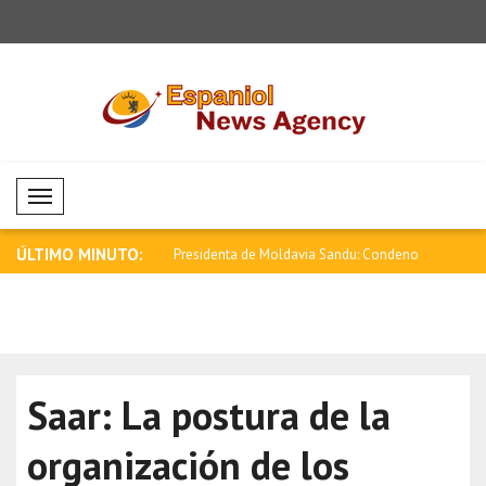
Mobil Menü
ÚLTIMO MINUTO:
stro de Nueva Zelanda
Presidenta de Moldavia Sandu: Condeno
Evolución 
la..
criptom..
Saar: La postura de la
organización de los