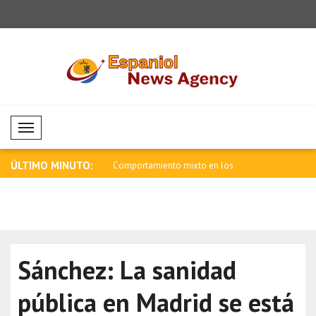
Mobil Menü
ÚLTIMO MINUTO:
a bajista continuó en las
Comportamiento mixto en los
Se observa
mercados de ..
en l..
Sánchez: La sanidad
pública en Madrid se está