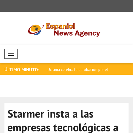
Mobil Menü
ÚLTIMO MINUTO:
ebra la aprobación por el
Milatovic felicita a la selección de bal..
Lula: El 1
nues..
Starmer insta a las
empresas tecnológicas a