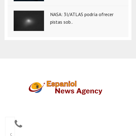
NASA: 3I/ATLAS podría ofrecer
pistas sob..
C