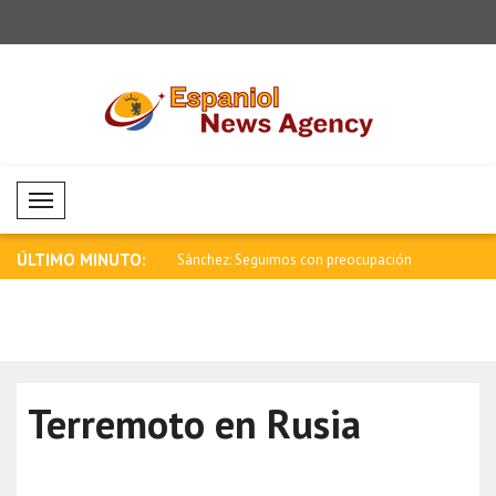
Mobil Menü
ÚLTIMO MINUTO:
ansmitiremos nuestra
Sánchez: Seguimos con preocupación
Tensión fro
los i..
Terremoto en Rusia