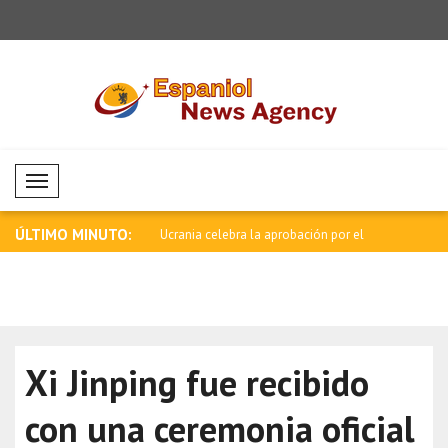
Mobil Menü
ÚLTIMO MINUTO:
celebra la aprobación por el
Milatovic felicita a la selección de bal..
Lula: E
nues..
Xi Jinping fue recibido
con una ceremonia oficial