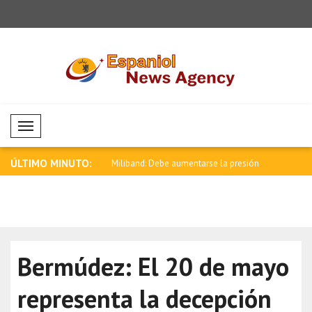
Mobil Menü
ÚLTIMO MINUTO:
 se reunió con Kemal Okuyan
Miliband: Debe aumentarse la presión
Zelenski: 
eco..
está..
Bermúdez: El 20 de mayo
representa la decepción