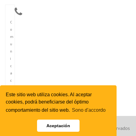
C
o
m
u
n
i
c
a
c
i
Este sitio web utiliza cookies. Al aceptar
ó
cookies, podrá beneficiarse del óptimo
n
comportamiento del sitio web.
Sono d'accordo
Aceptación
Copyright © 2023 Agencia de Noticias de España. Reservados
todos los derechos. | Power by Hibya