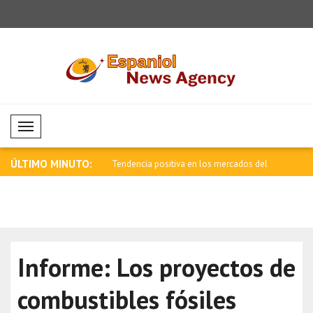
Mobil Menü
ÚLTIMO MINUTO:
negativo en las bolsas de
Tendencia positiva en los mercados del
Comportam
p..
asiát..
Informe: Los proyectos de
combustibles fósiles