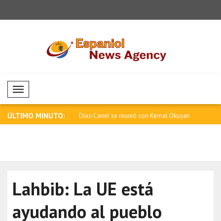
Mobil Menü
ÚLTIMO MINUTO:
 se reunió con Kemal Okuyan
Miliband: Debe aumentarse la presión
Zelenski: 
eco..
está..
Lahbib: La UE está
ayudando al pueblo