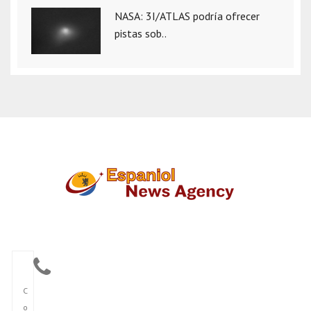
NASA: 3I/ATLAS podría ofrecer
pistas sob..
C
o