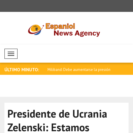
Mobil Menü
ÚLTIMO MINUTO:
ebe aumentarse la presión
Zelenski: La defensa aérea de Rusia
Anand felic
está..
Rela..
Presidente de Ucrania
Zelenski: Estamos