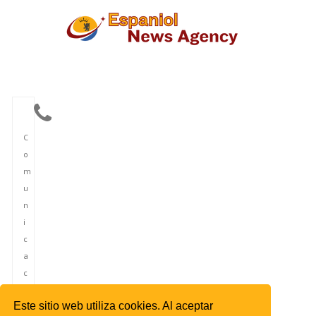
C
o
m
u
n
i
c
a
c
i
Este sitio web utiliza cookies. Al aceptar
ó