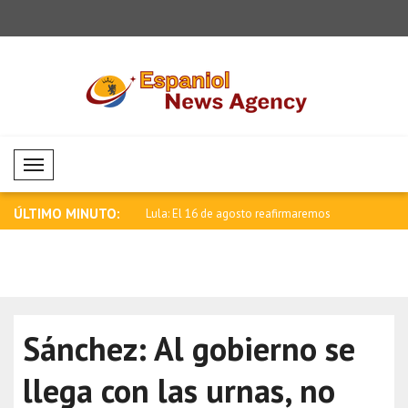
Mobil Menü
ÚLTIMO MINUTO:
licita a la selección de bal..
Lula: El 16 de agosto reafirmaremos
Pakistán e
nues..
..
Sánchez: Al gobierno se
llega con las urnas, no