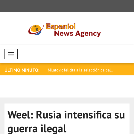
Mobil Menü
ÚLTIMO MINUTO:
licita a la selección de bal..
Lula: El 16 de agosto reafirmaremos
Pakistán e
nues..
..
Weel: Rusia intensifica su
guerra ilegal