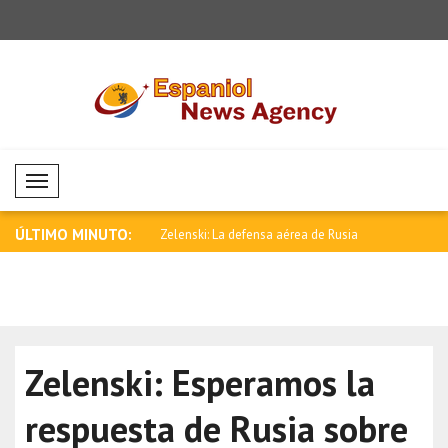
Mobil Menü
ÚLTIMO MINUTO:
ebe aumentarse la presión
Zelenski: La defensa aérea de Rusia
Anand felic
está..
Rela..
Zelenski: Esperamos la
respuesta de Rusia sobre