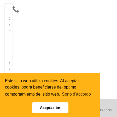
C
o
m
u
n
i
c
a
c
i
Este sitio web utiliza cookies. Al aceptar
ó
cookies, podrá beneficiarse del óptimo
n
comportamiento del sitio web.
Sono d'accordo
Aceptación
Copyright © 2023 Agencia de Noticias de España. Reservados
todos los derechos. | Power by Hibya