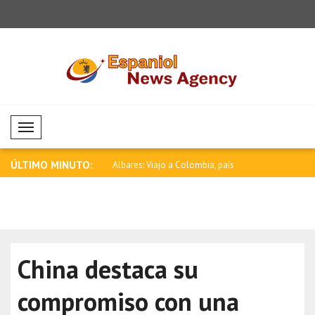
Mobil Menü
ÚLTIMO MINUTO:
a debe poner fin a los
Albares: Viajo a Colombia, país
Rubio: Est
hermano ..
E..
China destaca su
compromiso con una