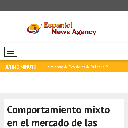
Mobil Menü
ÚLTIMO MINUTO:
licita información a Ucrania
La ministra de Exteriores de Bulgaria, P..
OTAN: Los E
completa..
Comportamiento mixto
en el mercado de las