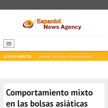
Mobil Menü
ÚLTIMO MINUTO:
 medios destacaron
Zelenski: Todo apoyo a Ucrania salvará
Rubio: Est
..
m..
persiguiend
Comportamiento mixto
en las bolsas asiáticas