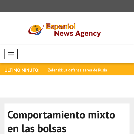
Mobil Menü
ÚLTIMO MINUTO:
ebe aumentarse la presión
Zelenski: La defensa aérea de Rusia
Anand felic
está..
Rela..
Comportamiento mixto
en las bolsas