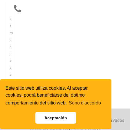
C
o
m
u
n
i
c
a
c
i
Este sitio web utiliza cookies. Al aceptar
ó
cookies, podrá beneficiarse del óptimo
n
comportamiento del sitio web.
Sono d'accordo
Aceptación
Copyright © 2023 Agencia de Noticias de España. Reservados
todos los derechos. | Power by Hibya