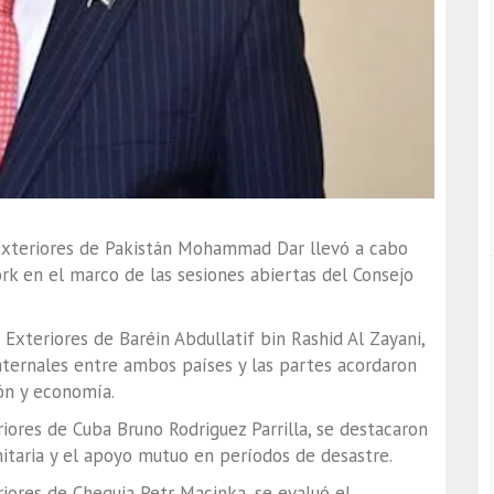
Exteriores de Pakistán
Mohammad Dar
llevó a cabo
rk en el marco de las sesiones abiertas del Consejo
s Exteriores de Baréin
Abdullatif bin Rashid Al Zayani
,
aternales entre ambos países y las partes acordaron
ón y economía.
eriores de Cuba
Bruno Rodriguez Parrilla
, se destacaron
anitaria y el apoyo mutuo en períodos de desastre.
eriores de Chequia
Petr Macinka
, se evaluó el