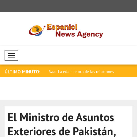
Mobil Menü
ÚLTIMO MINUTO:
negativa en los mercados de
Saar: La edad de oro de las relaciones
Tendencia 
e..
di..
El Ministro de Asuntos
Exteriores de Pakistán,