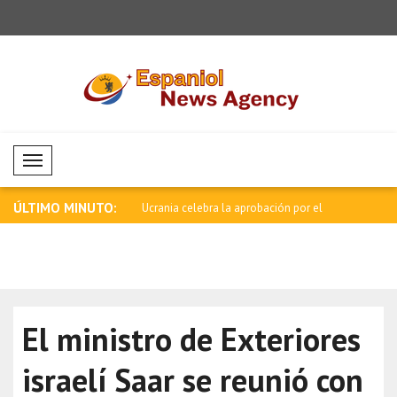
Mobil Menü
ÚLTIMO MINUTO:
ebra la aprobación por el
Milatovic felicita a la selección de bal..
Lula: El 1
nues..
El ministro de Exteriores
israelí Saar se reunió con