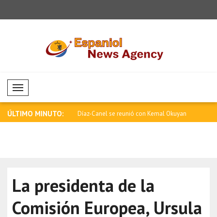
Mobil Menü
ÚLTIMO MINUTO:
 se reunió con Kemal Okuyan
Miliband: Debe aumentarse la presión
Zelenski: 
eco..
está..
La presidenta de la
Comisión Europea, Ursula