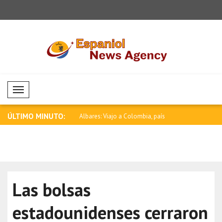
Mobil Menü
ÚLTIMO MINUTO:
a debe poner fin a los
Albares: Viajo a Colombia, país
Rubio: Est
hermano ..
E..
Las bolsas
estadounidenses cerraron