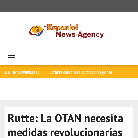
Mobil Menü
ÚLTIMO MINUTO:
ado en una escuela de
Ucrania celebra la aprobación por el
Milatovic f
Sen..
Rutte: La OTAN necesita
medidas revolucionarias