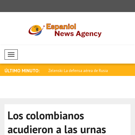
Mobil Menü
ÚLTIMO MINUTO:
ebe aumentarse la presión
Zelenski: La defensa aérea de Rusia
Anand felic
está..
Rela..
Los colombianos
acudieron a las urnas