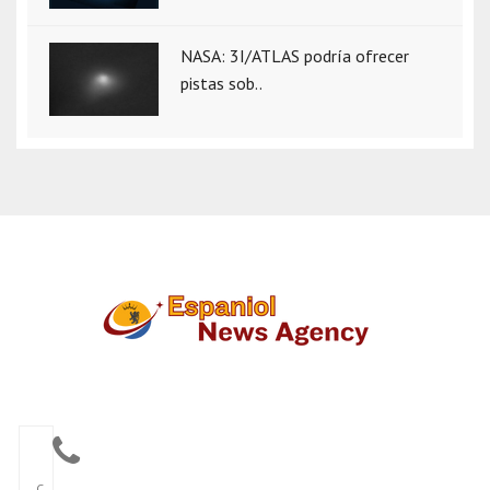
NASA: 3I/ATLAS podría ofrecer
pistas sob..
C