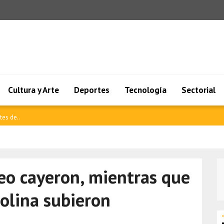
Cultura y Arte
Deportes
Tecnología
Sectorial
tes de..
leo cayeron, mientras que
solina subieron