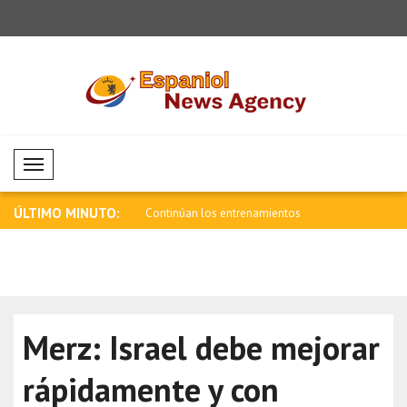
Mobil Menü
ÚLTIMO MINUTO:
 personas con antecedentes
Continúan los entrenamientos
Daniel Kle
conjuntos d..
a..
Merz: Israel debe mejorar
rápidamente y con