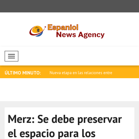
Mobil Menü
ÚLTIMO MINUTO:
 en las relaciones entre
Ataque armado en una escuela de
Ucrania ce
Tailandi..
Sen..
Merz: Se debe preservar
el espacio para los