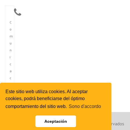
C
o
m
u
n
i
c
a
c
i
Este sitio web utiliza cookies. Al aceptar
ó
cookies, podrá beneficiarse del óptimo
n
comportamiento del sitio web.
Sono d'accordo
Aceptación
Copyright © 2023 Agencia de Noticias de España. Reservados