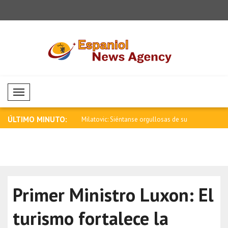
Mobil Menü
ÚLTIMO MINUTO:
Siéntanse orgullosas de su
Lula da Silva: Estamos decididos a
Pezeshkian:
poner..
estancam..
Primer Ministro Luxon: El
turismo fortalece la