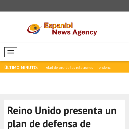
Mobil Menü
ÚLTIMO MINUTO:
ad de oro de las relaciones
Tendencia negativa en los mercados de
Desempeño 
di..
Esta..
Reino Unido presenta un
plan de defensa de