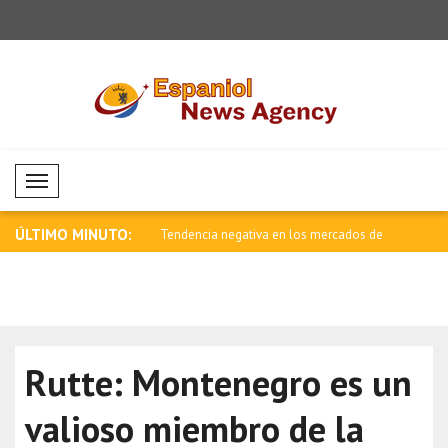
Mobil Menü
ÚLTIMO MINUTO:
vía un mensaje por el Día de
Tendencia negativa en los mercados de
Saar: La ed
cr..
e..
Rutte: Montenegro es un
valioso miembro de la