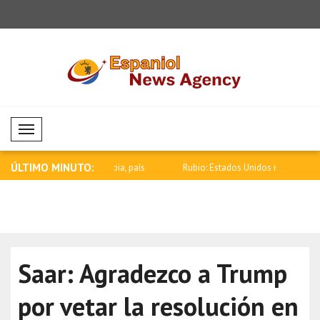
Mobil Menü
ÚLTIMO MINUTO:
ajo a Colombia, país
Rubio: Estados Unidos no tolerará a un
Zelensky: G
E..
con..
Saar: Agradezco a Trump
por vetar la resolución en