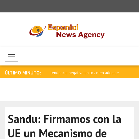
Mobil Menü
ÚLTIMO MINUTO:
negativa en los mercados de
Saar: La edad de oro de las relaciones
Tendencia 
e..
di..
Sandu: Firmamos con la
UE un Mecanismo de