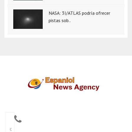
NASA: 3I/ATLAS podría ofrecer
pistas sob..
C