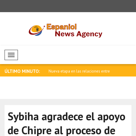
Mobil Menü
ÚLTIMO MINUTO:
 al Senado a aprobar la
Nueva etapa en las relaciones entre
Ataque arm
Cana..
Tailandi..
Sybiha agradece el apoyo
de Chipre al proceso de