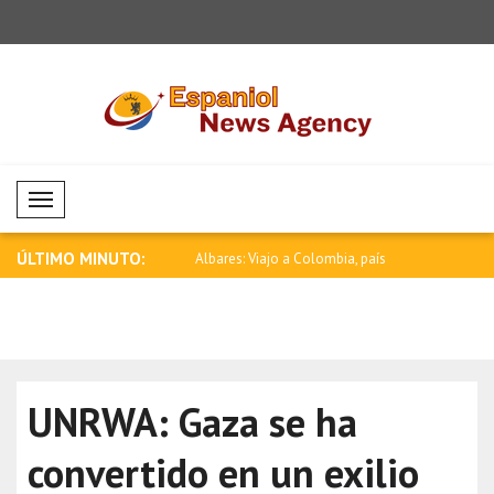
Mobil Menü
ÚLTIMO MINUTO:
a debe poner fin a los
Albares: Viajo a Colombia, país
Rubio: Est
hermano ..
E..
UNRWA: Gaza se ha
convertido en un exilio