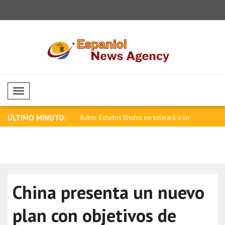
Mobil Menü
ÚLTIMO MINUTO:
ajo a Colombia, país
Rubio: Estados Unidos no tolerará a un
Zelensky: G
E..
con..
China presenta un nuevo
plan con objetivos de