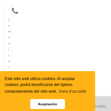
C
o
m
u
n
i
c
a
c
i
Este sitio web utiliza cookies. Al aceptar
ó
cookies, podrá beneficiarse del óptimo
n
comportamiento del sitio web.
Sono d'accordo
Aceptación
Copyright © 2023 Agencia de Noticias de España. Reservados