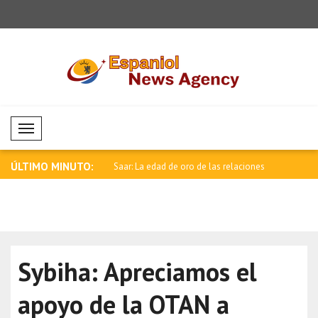
Mobil Menü
ÚLTIMO MINUTO:
negativa en los mercados de
Saar: La edad de oro de las relaciones
Tendencia 
e..
di..
Sybiha: Apreciamos el
apoyo de la OTAN a