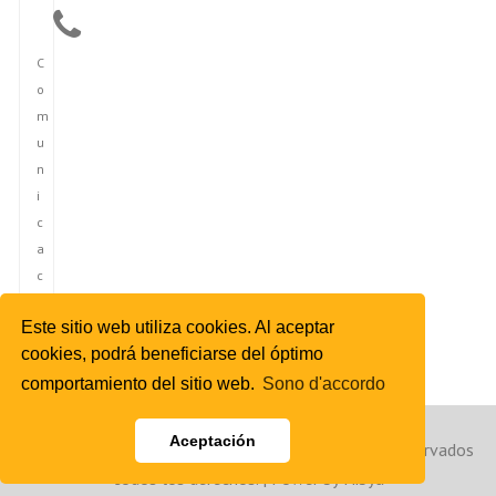
C
o
m
u
n
i
c
a
c
i
Este sitio web utiliza cookies. Al aceptar
ó
cookies, podrá beneficiarse del óptimo
n
comportamiento del sitio web.
Sono d'accordo
Aceptación
Copyright © 2023 Agencia de Noticias de España. Reservados
todos los derechos. | Power by Hibya