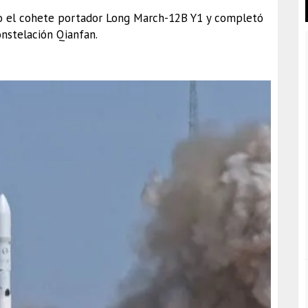
ito el cohete portador Long March-12B Y1 y completó
onstelación Qianfan.